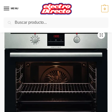
MENU
0
Buscar
Inicio
Gama blanca
Hornos
Horno Pirolitico
AEG HORNO BP301302FM multifun inox piroli 1guia A+
/
/
/
/