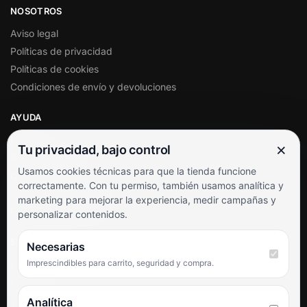
NOSOTROS
Aviso legal
Políticas de privacidad
Políticas de cookies
Condiciones de envío y devoluciones
AYUDA
Mi cuenta
×
Tu privacidad, bajo control
Soporte al cliente
Usamos cookies técnicas para que la tienda funcione
Contacto
correctamente. Con tu permiso, también usamos analítica y
Términos y condiciones
marketing para mejorar la experiencia, medir campañas y
Preguntas frecuentes
personalizar contenidos.
SÍGUENOS
Necesarias
Imprescindibles para carrito, seguridad y compra.
Facebook
Instagram
TikTok
Analítica