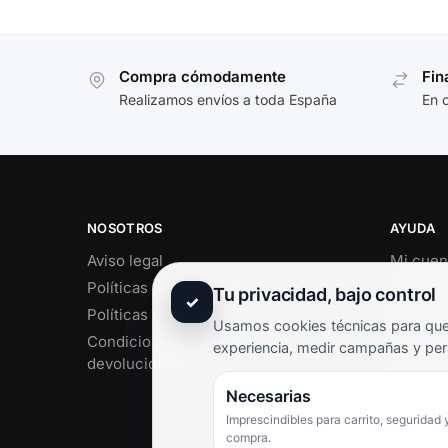
Compra cómodamente
Fin
Realizamos envíos a toda España
En 
NOSOTROS
AYUDA
Aviso legal
Mi cuen
Políticas de privacidad
Soporte 
Tu privacidad, bajo control
✓
Políticas de cookies
Contact
Usamos cookies técnicas para que 
Condiciones de envío y
Término
experiencia, medir campañas y per
devoluciones
Pregunt
Necesarias
Imprescindibles para carrito, seguridad 
compra.