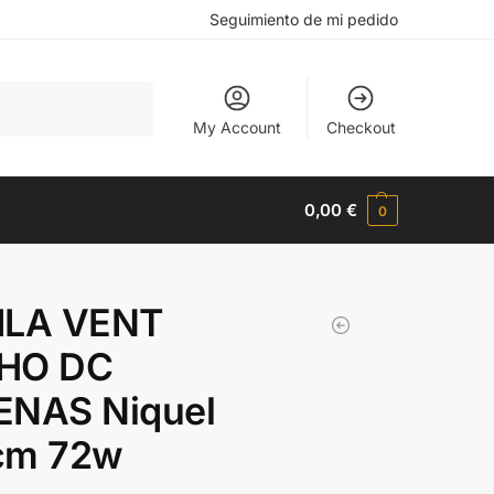
Seguimiento de mi pedido
Buscar
My Account
Checkout
0,00
€
0
ILA VENT
HO DC
ENAS Niquel
cm 72w