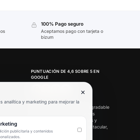
100% Pago seguro
tos
Aceptamos pago con tarjeta o
bizum
PUNTUACIÓN DE 4,6 SOBRE 5 EN
GOOGLE
×
★★★★★
analítica y marketing para mejorar la
«Servicio de calidad y trato agradable
con precios excelentes. Hemos
comprado en varias ocasiones y
rketing
siempre dan respuesta. Espectacular,
ción publicitaria y contenidos
servicio de 10.»
sonalizados.