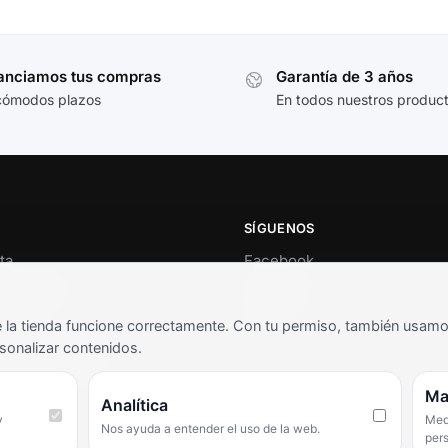
anciamos tus compras
Garantía de 3 años
cómodos plazos
En todos nuestros produc
SÍGUENOS
ta
Facebook
al cliente
Instagram
o
TikTok
la tienda funcione correctamente. Con tu permiso, también usamos 
s y condiciones
sonalizar contenidos.
as frecuentes
Ma
Analítica
y
Medi
Nos ayuda a entender el uso de la web.
per