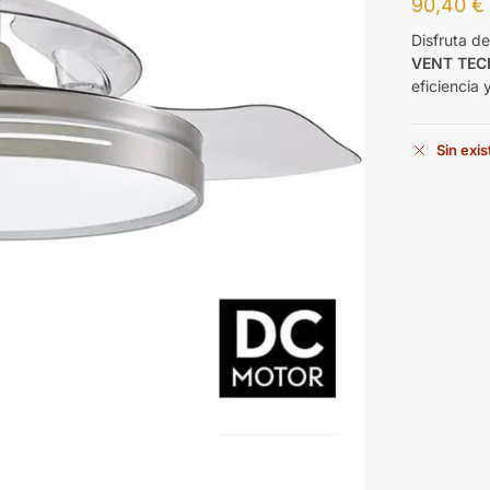
90,40
€
Disfruta d
VENT TEC
eficiencia 
Sin exi