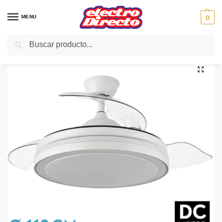
MENU
0
Buscar
Inicio
Climatización
Ventiladores
Ventilador de Techo
ABRILA VENT TECHO DC ESPARTA 72w retrac 107cm blan
/
/
/
/