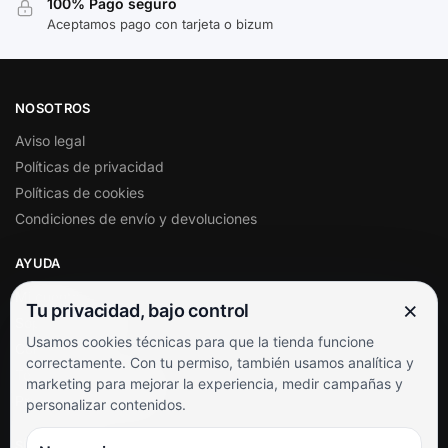
100% Pago seguro
Aceptamos pago con tarjeta o bizum
NOSOTROS
Aviso legal
Políticas de privacidad
Políticas de cookies
Condiciones de envío y devoluciones
AYUDA
Mi cuenta
×
Tu privacidad, bajo control
Soporte al cliente
Usamos cookies técnicas para que la tienda funcione
Contacto
correctamente. Con tu permiso, también usamos analítica y
Términos y condiciones
marketing para mejorar la experiencia, medir campañas y
Preguntas frecuentes
personalizar contenidos.
SÍGUENOS