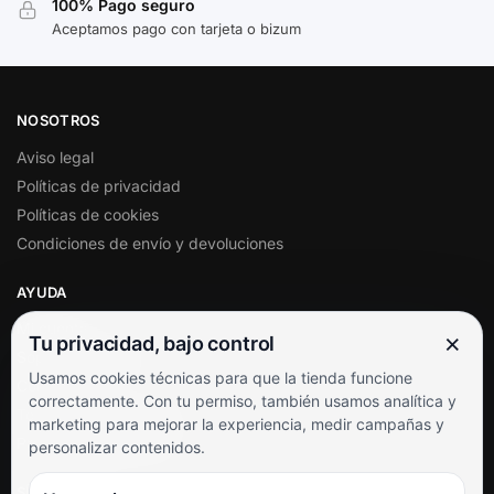
100% Pago seguro
Aceptamos pago con tarjeta o bizum
NOSOTROS
Aviso legal
Políticas de privacidad
Políticas de cookies
Condiciones de envío y devoluciones
AYUDA
Mi cuenta
×
Tu privacidad, bajo control
Soporte al cliente
Usamos cookies técnicas para que la tienda funcione
Contacto
correctamente. Con tu permiso, también usamos analítica y
Términos y condiciones
marketing para mejorar la experiencia, medir campañas y
Preguntas frecuentes
personalizar contenidos.
SÍGUENOS