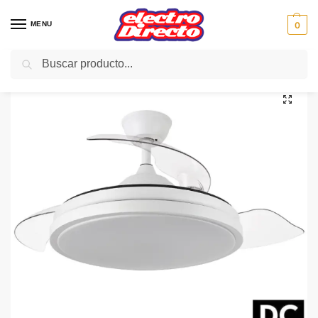
MENU
0
Buscar
Inicio
Climatización
Ventiladores
Ventilador de Techo
ABRILA VENT TECHO DC ESCORPION 59w 3aspas blanco
/
/
/
/