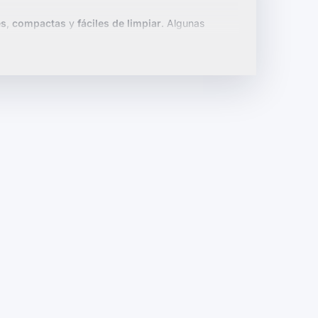
es
,
compactas
y
fáciles de limpiar
. Algunas
 tipos de pan, garantizando versatilidad en tu
necesidades culinarias.