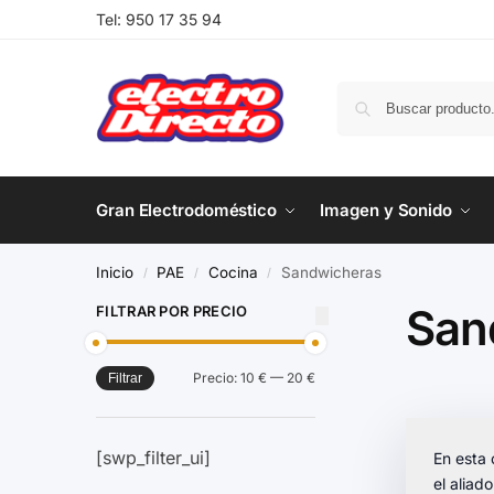
Tel:
950 17 35 94
Gran Electrodoméstico
Imagen y Sonido
Inicio
PAE
Cocina
Sandwicheras
/
/
/
San
FILTRAR POR PRECIO
Precio:
10 €
—
20 €
Filtrar
[swp_filter_ui]
En esta
el aliad