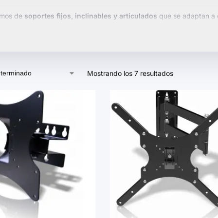
emos de
soportes fijos, inclinables y articulados
que se adaptan a d
entan con características como instalación sencilla, diseño compact
dad y estética.
nuestra selección y elige el soporte que mejor se adapte a tus neces
l tranquilidad.
Mostrando los 7 resultados