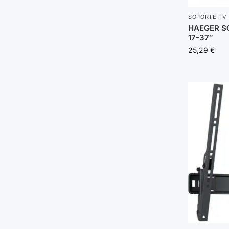
SOPORTE TV
HAEGER S
17-37″
25,29
€