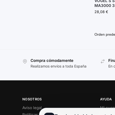
VOGEL´S 
MA3000 3
28,08
€
Compra cómodamente
Fin
Realizamos envíos a toda España
En 
NOSOTROS
AYUDA
Aviso legal
Mi cuen
Políticas de privacidad
Soporte 