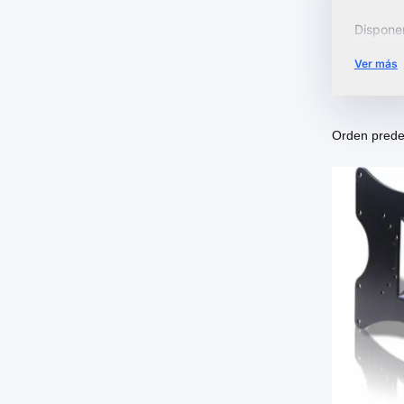
Dispon
Todos cu
Ver más
estabili
Explora 
con tota