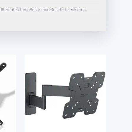
iferentes tamaños y modelos de televisores.
o y materiales duraderos para garantizar
idades para disfrutar de tus programas favoritos