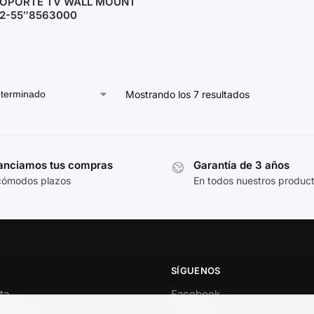
SOPORTE TV WALL MOUNT
2-55″8563000
Mostrando los 7 resultados
anciamos tus compras
Garantía de 3 años
cómodos plazos
En todos nuestros produc
SÍGUENOS
ta
Facebook
al cliente
Instagram