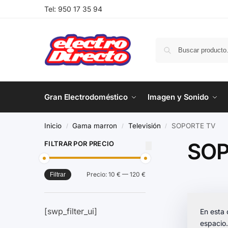
Tel:
950 17 35 94
Gran Electrodoméstico
Imagen y Sonido
Inicio
Gama marron
Televisión
SOPORTE TV
/
/
/
SOP
FILTRAR POR PRECIO
Precio:
10 €
—
120 €
Filtrar
[swp_filter_ui]
En esta 
espacio.