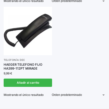
Mostrando el único resultado
y facilidad de uso, asegurando comodidad y eficiencia
en cada llamada.
Explora nuestra selección y elige el dispositivo que
mejor se adapte a tus necesidades.
TELEFONÍA DEC
HAEGER TELEFONO FIJO
HA399-112PT MIRAGE
9,99
€
Añadir al carrito
Mostrando el único resultado