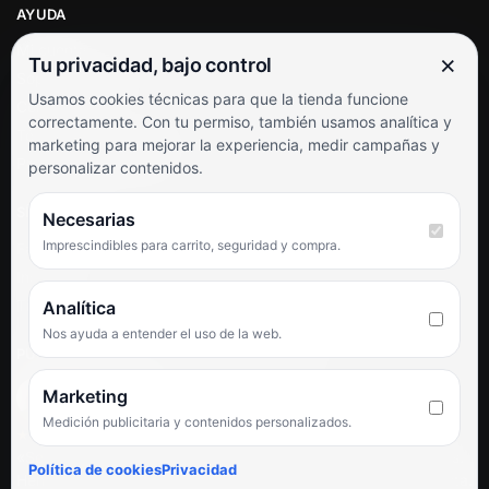
AYUDA
Mi cuenta
×
Tu privacidad, bajo control
Soporte al cliente
Usamos cookies técnicas para que la tienda funcione
Contacto
correctamente. Con tu permiso, también usamos analítica y
Términos y condiciones
marketing para mejorar la experiencia, medir campañas y
Preguntas frecuentes
personalizar contenidos.
SÍGUENOS
Necesarias
Imprescindibles para carrito, seguridad y compra.
Facebook
Instagram
TikTok
Analítica
Nos ayuda a entender el uso de la web.
PUNTUACIÓN DE 4,6 SOBRE 5 EN GOOGLE
Marketing
Medición publicitaria y contenidos personalizados.
★★★★★
«Servicio de calidad y trato agradable con precios excelentes.
Política de cookies
Privacidad
Hemos comprado en varias ocasiones y siempre dan respuesta.