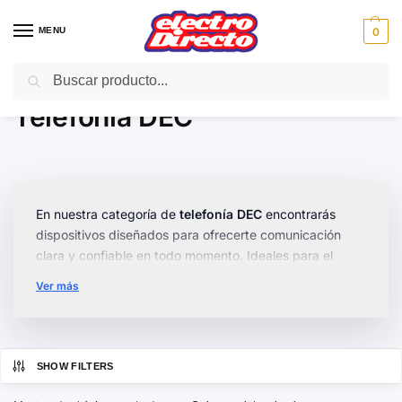
MENU
0
Buscar
Inicio
Gama marron
Telefonía doméstica
Telefonía DEC
/
/
/
Telefonía DEC
En nuestra categoría de
telefonía DEC
encontrarás
dispositivos diseñados para ofrecerte comunicación
clara y confiable en todo momento. Ideales para el
hogar y la oficina, estos teléfonos son perfectos para
Ver más
quienes buscan calidad y funcionalidad.
Disponemos de una amplia gama de modelos, desde
inalámbricos
hasta opciones con múltiples funciones
SHOW FILTERS
como identificador de llamadas y contestador
automático. Todos destacan por su diseño
ergonómico