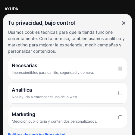
AYUDA
Mi cuenta
×
Tu privacidad, bajo control
Soporte al cliente
Usamos cookies técnicas para que la tienda funcione
Contacto
correctamente. Con tu permiso, también usamos analítica y
Términos y condiciones
marketing para mejorar la experiencia, medir campañas y
Preguntas frecuentes
personalizar contenidos.
SÍGUENOS
Necesarias
Imprescindibles para carrito, seguridad y compra.
Facebook
Instagram
TikTok
Analítica
Nos ayuda a entender el uso de la web.
PUNTUACIÓN DE 4,6 SOBRE 5 EN GOOGLE
Marketing
Medición publicitaria y contenidos personalizados.
★★★★★
«Servicio de calidad y trato agradable con precios excelentes.
Política de cookies
Privacidad