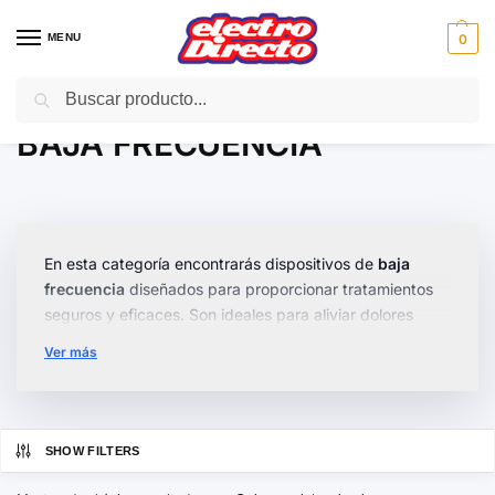
MENU
0
Buscar
Inicio
Gama marron
Telefonía doméstica
BAJA FRECUENCIA
/
/
/
BAJA FRECUENCIA
En esta categoría encontrarás dispositivos de
baja
frecuencia
diseñados para proporcionar tratamientos
seguros y eficaces. Son ideales para aliviar dolores
musculares y mejorar la circulación, ofreciendo una
Ver más
experiencia de bienestar en la comodidad de tu hogar.
Disponemos de varias opciones, desde modelos
compactos y
portátiles
hasta dispositivos con
ajustes
SHOW FILTERS
personalizables
para adaptarse a tus necesidades
específicas. Todos nuestros dispositivos son fáciles de