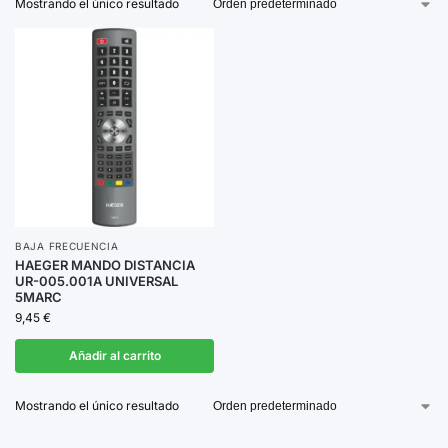
Mostrando el único resultado
usar y cuentan con tecnología de vanguardia para
garantizar resultados óptimos.
Explora nuestra selección y elige el dispositivo que
mejor se adapte a tus necesidades.
BAJA FRECUENCIA
HAEGER MANDO DISTANCIA
UR-005.001A UNIVERSAL
5MARC
9,45
€
Añadir al carrito
Mostrando el único resultado