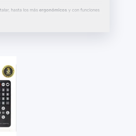
stalar, hasta los más
ergonómicos
y con funciones
 una mayor flexibilidad de ubicación.
iencia televisiva hoy mismo.