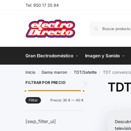
Tel:
950 17 35 94
Gran Electrodoméstico
Imagen y Sonido
Inicio
Gama marron
TDT/Satelite
TDT convencio
/
/
/
TDT
FILTRAR POR PRECIO
Precio:
30 €
—
40 €
Filtrar
[swp_filter_ui]
Descubr
televisi