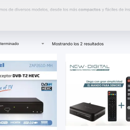
mos de diversos modelos, desde los más
compactos
y fáciles de in
as. Algunos dispositivos cuentan con
conexiones inalámbricas
para
 dispositivo que mejor se adapte a tus necesidades y mejora tu exper
Mostrando los 2 resultados