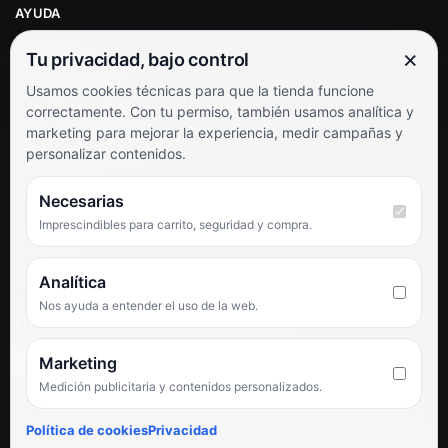
AYUDA
Mi cuenta
×
Tu privacidad, bajo control
Soporte al cliente
Usamos cookies técnicas para que la tienda funcione
Contacto
correctamente. Con tu permiso, también usamos analítica y
Términos y condiciones
marketing para mejorar la experiencia, medir campañas y
Preguntas frecuentes
personalizar contenidos.
SÍGUENOS
Necesarias
Imprescindibles para carrito, seguridad y compra.
Facebook
Instagram
TikTok
Analítica
Nos ayuda a entender el uso de la web.
PUNTUACIÓN DE 4,6 SOBRE 5 EN GOOGLE
Marketing
Medición publicitaria y contenidos personalizados.
★★★★★
«Servicio de calidad y trato agradable con precios excelentes.
Política de cookies
Privacidad
Hemos comprado en varias ocasiones y siempre dan respuesta.