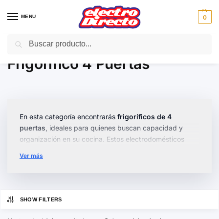
MENU
0
Buscar
Inicio
Gama blanca
Frigorificos
Frigorifico 4 Puertas
/
/
/
Frigorifico 4 Puertas
En esta categoría encontrarás
frigoríficos de 4
puertas
, ideales para quienes buscan capacidad y
organización en su cocina. Estos electrodomésticos
ofrecen un amplio espacio para almacenar alimentos
Ver más
frescos y congelados, manteniendo todo a la vista y al
alcance.
Disponemos de modelos con
tecnología No Frost
,
SHOW FILTERS
eficientes en consumo energético, y con
zonas
flexibles
que se adaptan a tus necesidades. Explora