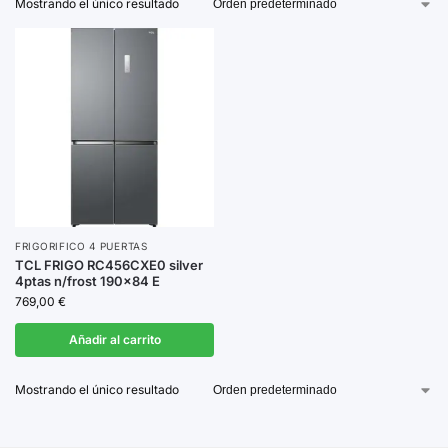
Mostrando el único resultado
opciones con
acabados en acero inoxidable
y
controles digitales
para un diseño moderno y
funcional.
Elige el frigorífico que mejor se adapte a tu hogar y
disfruta de la máxima comodidad y eficiencia.
FRIGORIFICO 4 PUERTAS
TCL FRIGO RC456CXE0 silver
4ptas n/frost 190×84 E
769,00
€
Añadir al carrito
Mostrando el único resultado