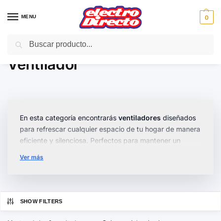
MENU
0
Buscar
Inicio
Climatización
Ventiladores
Ventilador
/
/
/
Ventilador
En esta categoría encontrarás
ventiladores
diseñados
para refrescar cualquier espacio de tu hogar de manera
eficiente y silenciosa. Perfectos para mantener un
ambiente agradable durante los días calurosos.
Ver más
Disponemos de modelos de pie, de mesa y de torre,
cada uno con características específicas como
velocidades ajustables
,
funcionamiento silencioso
y
SHOW FILTERS
opciones de
oscilación
para una distribución uniforme
del aire. Encuentra opciones compactas y ergonómicas