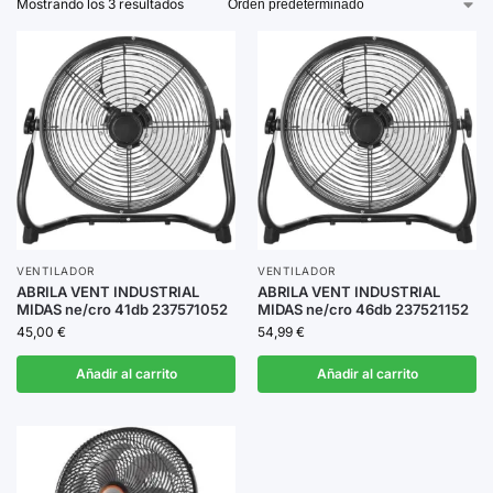
Mostrando los 3 resultados
que se adaptan a cualquier rincón.
Explora nuestra selección y elige el ventilador que mejor
se adapte a tus necesidades.
VENTILADOR
VENTILADOR
ABRILA VENT INDUSTRIAL
ABRILA VENT INDUSTRIAL
MIDAS ne/cro 41db 237571052
MIDAS ne/cro 46db 237521152
45,00
€
54,99
€
Añadir al carrito
Añadir al carrito