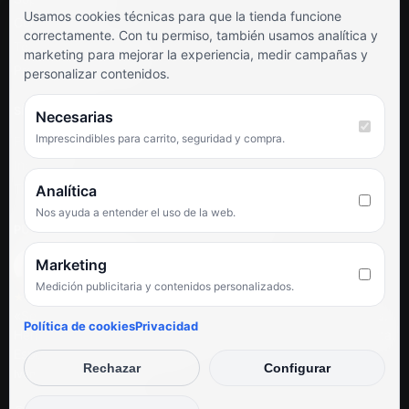
Usamos cookies técnicas para que la tienda funcione
Contacto
correctamente. Con tu permiso, también usamos analítica y
Términos y condiciones
marketing para mejorar la experiencia, medir campañas y
Preguntas frecuentes
personalizar contenidos.
SÍGUENOS
Necesarias
Imprescindibles para carrito, seguridad y compra.
Facebook
Instagram
TikTok
Analítica
Nos ayuda a entender el uso de la web.
PUNTUACIÓN DE 4,6 SOBRE 5 EN GOOGLE
Marketing
Medición publicitaria y contenidos personalizados.
★★★★★
«Servicio de calidad y trato agradable con precios excelentes.
Política de cookies
Privacidad
Hemos comprado en varias ocasiones y siempre dan respuesta.
Espectacular, servicio de 10.»
Rechazar
Configurar
Iván Rodríguez Ramos