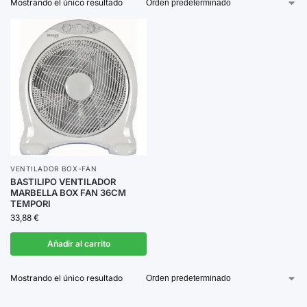
Mostrando el único resultado
fácilmente en cualquier espacio sin ocupar mucho lugar.
Explora nuestra selección y elige el
ventilador Box-Fan
que mejor se adapte a tus necesidades.
VENTILADOR BOX-FAN
BASTILIPO VENTILADOR
MARBELLA BOX FAN 36CM
TEMPORI
33,88
€
Añadir al carrito
Mostrando el único resultado