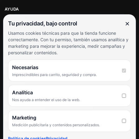
AYUDA
Mi cuenta
×
Tu privacidad, bajo control
Soporte al cliente
Usamos cookies técnicas para que la tienda funcione
Contacto
correctamente. Con tu permiso, también usamos analítica y
Términos y condiciones
marketing para mejorar la experiencia, medir campañas y
Preguntas frecuentes
personalizar contenidos.
SÍGUENOS
Necesarias
Imprescindibles para carrito, seguridad y compra.
Facebook
Instagram
TikTok
Analítica
Nos ayuda a entender el uso de la web.
PUNTUACIÓN DE 4,6 SOBRE 5 EN GOOGLE
Marketing
Medición publicitaria y contenidos personalizados.
★★★★★
«Servicio de calidad y trato agradable con precios excelentes.
Política de cookies
Privacidad