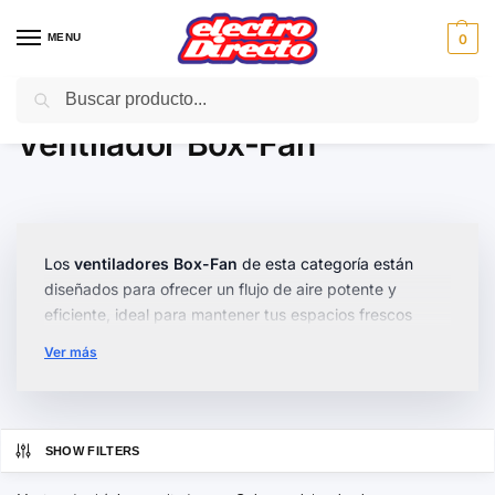
MENU
0
Buscar
Inicio
Climatización
Ventiladores
Ventilador Box-Fan
/
/
/
Ventilador Box-Fan
Los
ventiladores Box-Fan
de esta categoría están
diseñados para ofrecer un flujo de aire potente y
eficiente, ideal para mantener tus espacios frescos
durante los días más calurosos. Estos ventiladores son
Ver más
perfectos para cualquier habitación de tu hogar.
Disponemos de modelos con
varias velocidades
y
funciones ajustables, algunos incluso cuentan con
SHOW FILTERS
temporizador
y control remoto para mayor comodidad.
Su diseño compacto y ergonómico permite ubicarlos