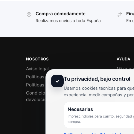
Compra cómodamente
Fin
Realizamos envíos a toda España
En 
NOSOTROS
AYUDA
Aviso legal
Mi cuen
Políticas de privacidad
Soporte 
Tu privacidad, bajo control
✓
Políticas de cookies
Contact
Usamos cookies técnicas para que 
Condiciones de envío y
Término
experiencia, medir campañas y per
devoluciones
Pregunt
Necesarias
Imprescindibles para carrito, seguridad 
compra.