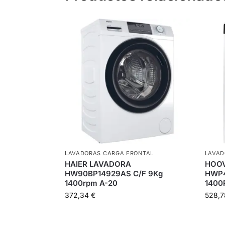
LAVADORAS CARGA FRONTAL
LAVAD
HAIER LAVADORA
HOOV
HW90BP14929AS C/F 9Kg
HWP4
1400rpm A-20
1400
372,34
€
528,