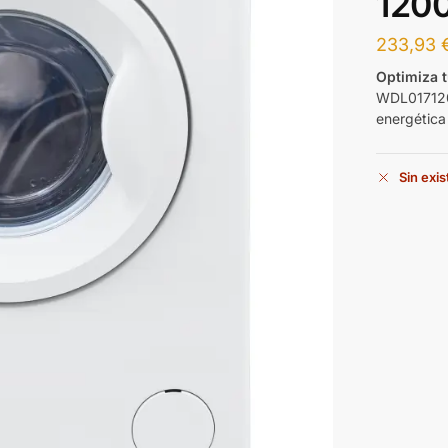
120
233,93
Optimiza 
WDL0171201
energética
Sin exi