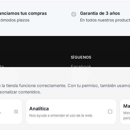
anciamos tus compras
Garantía de 3 años
cómodos plazos
En todos nuestros produc
SÍGUENOS
ta
Facebook
al cliente
Instagram
o
TikTok
la tienda funcione correctamente. Con tu permiso, también usamos 
s y condiciones
sonalizar contenidos.
as frecuentes
Ma
Analítica
y
Medi
Nos ayuda a entender el uso de la web.
per