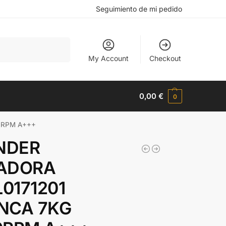
Seguimiento de mi pedido
Buscar
My Account
Checkout
0,00
€
0
0RPM A+++
NDER
ADORA
0171201
NCA 7KG