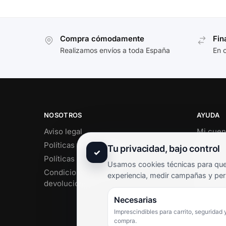
Compra cómodamente
Fin
Realizamos envíos a toda España
En 
NOSOTROS
AYUDA
Aviso legal
Mi cuen
Políticas de privacidad
Soporte 
Tu privacidad, bajo control
✓
Políticas de cookies
Contact
Usamos cookies técnicas para que 
Condiciones de envío y
Término
experiencia, medir campañas y per
devoluciones
Pregunt
Necesarias
Imprescindibles para carrito, seguridad 
compra.