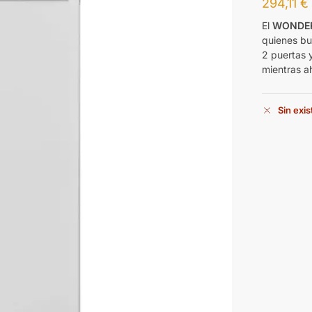
294,11
€
El
WONDER
quienes bus
2 puertas 
mientras a
Sin exi