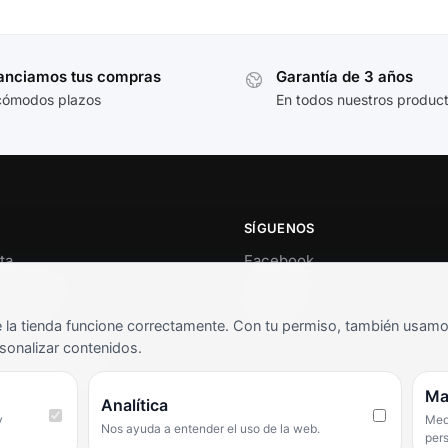
anciamos tus compras
Garantía de 3 años
cómodos plazos
En todos nuestros produc
SÍGUENOS
ta
Facebook
al cliente
Instagram
o
TikTok
la tienda funcione correctamente. Con tu permiso, también usamos 
s y condiciones
sonalizar contenidos.
as frecuentes
Ma
Analítica
y
Medi
Nos ayuda a entender el uso de la web.
per