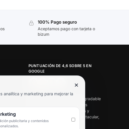
100% Pago seguro
tos
Aceptamos pago con tarjeta o
bizum
PUNTUACIÓN DE 4,6 SOBRE 5 EN
GOOGLE
×
★★★★★
analítica y marketing para mejorar la
«Servicio de calidad y trato agradable
con precios excelentes. Hemos
comprado en varias ocasiones y
rketing
siempre dan respuesta. Espectacular,
ción publicitaria y contenidos
servicio de 10.»
sonalizados.