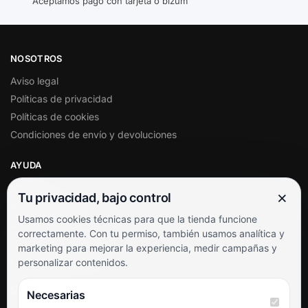
Aceptamos pago con tarjeta o bizum
NOSOTROS
Aviso legal
Políticas de privacidad
Políticas de cookies
Condiciones de envío y devoluciones
AYUDA
Mi cuenta
×
Tu privacidad, bajo control
Soporte al cliente
Usamos cookies técnicas para que la tienda funcione
Contacto
correctamente. Con tu permiso, también usamos analítica y
Términos y condiciones
marketing para mejorar la experiencia, medir campañas y
Preguntas frecuentes
personalizar contenidos.
SÍGUENOS
Necesarias