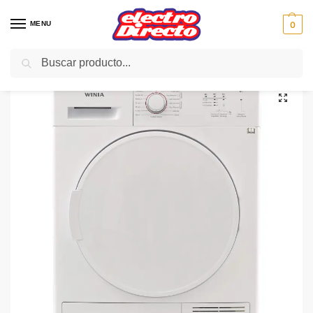
MENU
0
Buscar
Inicio
Gama blanca
Secadoras
Secadora Condesación C/F
WINIA SECADORA WVR-08CF1WW CONDENS 8KG BLANCA B
/
/
/
/