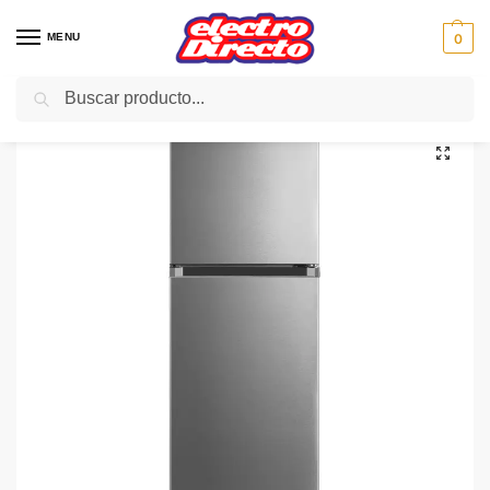
MENU
0
Buscar
Inicio
Gama blanca
Frigorificos
Frigorifico 2 Puertas
WINIA FRIGO WFN-TM252NPT INOX 2PUE N/F 165X55 A+
/
/
/
/