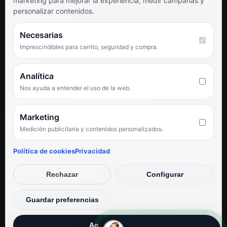
marketing para mejorar la experiencia, medir campañas y
Preguntas frecuentes
personalizar contenidos.
SÍGUENOS
Necesarias
Imprescindibles para carrito, seguridad y compra.
Facebook
Instagram
TikTok
Analítica
Nos ayuda a entender el uso de la web.
PUNTUACIÓN DE 4,6 SOBRE 5 EN GOOGLE
Marketing
Medición publicitaria y contenidos personalizados.
★★★★★
«Servicio de calidad y trato agradable con precios excelentes.
Política de cookies
Privacidad
Hemos comprado en varias ocasiones y siempre dan respuesta.
Espectacular, servicio de 10.»
Rechazar
Configurar
Iván Rodríguez Ramos
© Electrodirecto 2026
Guardar preferencias
Desarrollo y mantenimiento por SitiosWebPRO
Aceptar todas