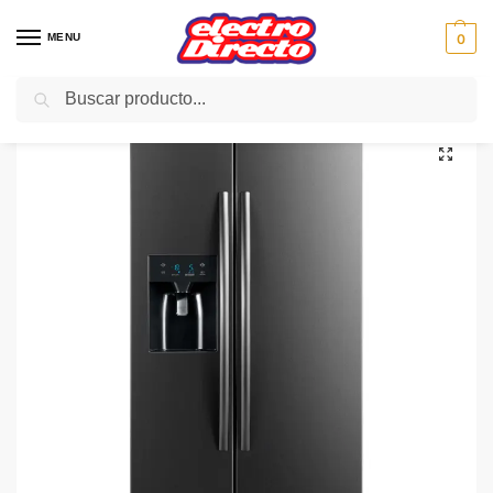
MENU
0
Buscar
Inicio
Gama blanca
Frigorificos
Frigorifico Americano
TOSHIBA FRIGO GRRS508WEPMJ06 AMER.C/DISPENS.INOX
/
/
/
/