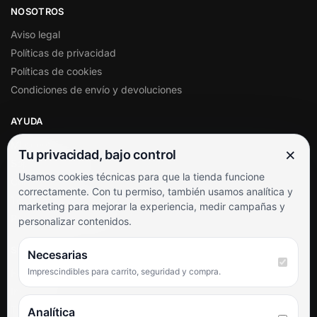
NOSOTROS
Aviso legal
Políticas de privacidad
Políticas de cookies
Condiciones de envío y devoluciones
AYUDA
Mi cuenta
×
Tu privacidad, bajo control
Soporte al cliente
Usamos cookies técnicas para que la tienda funcione
Contacto
correctamente. Con tu permiso, también usamos analítica y
Términos y condiciones
marketing para mejorar la experiencia, medir campañas y
Preguntas frecuentes
personalizar contenidos.
SÍGUENOS
Necesarias
Imprescindibles para carrito, seguridad y compra.
Facebook
Instagram
TikTok
Analítica