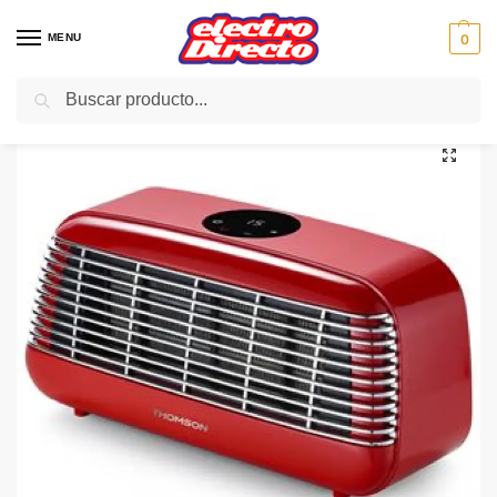
MENU
0
Buscar
Inicio
Climatización
Calefactores
Toallero
THOMSON CALEFACTOR THSC25DR ceramico rojo 1500w
/
/
/
/