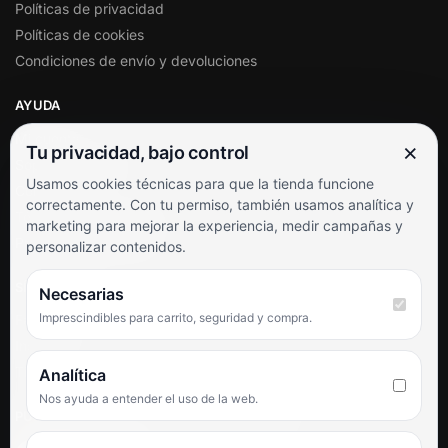
Políticas de privacidad
Políticas de cookies
Condiciones de envío y devoluciones
AYUDA
Mi cuenta
×
Tu privacidad, bajo control
Soporte al cliente
Usamos cookies técnicas para que la tienda funcione
Contacto
correctamente. Con tu permiso, también usamos analítica y
Términos y condiciones
marketing para mejorar la experiencia, medir campañas y
Preguntas frecuentes
personalizar contenidos.
SÍGUENOS
Necesarias
Imprescindibles para carrito, seguridad y compra.
Facebook
Instagram
TikTok
Analítica
Nos ayuda a entender el uso de la web.
PUNTUACIÓN DE 4,6 SOBRE 5 EN GOOGLE