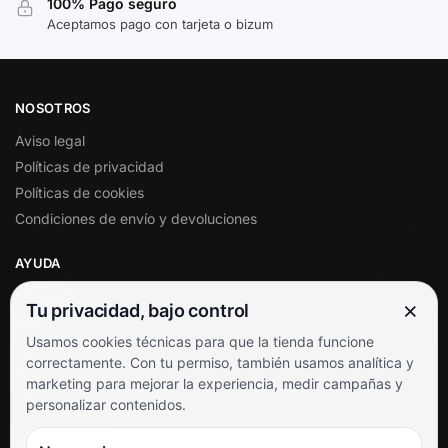
100% Pago seguro
Aceptamos pago con tarjeta o bizum
NOSOTROS
Aviso legal
Políticas de privacidad
Políticas de cookies
Condiciones de envío y devoluciones
AYUDA
Mi cuenta
×
Tu privacidad, bajo control
Soporte al cliente
Usamos cookies técnicas para que la tienda funcione
Contacto
correctamente. Con tu permiso, también usamos analítica y
Términos y condiciones
marketing para mejorar la experiencia, medir campañas y
Preguntas frecuentes
personalizar contenidos.
SÍGUENOS