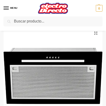
MENU
0
Buscar
Inicio
Gama blanca
Campanas
Campana Grupo Filtrante
TEKA GRUPO FILTRANTE GFG-2 55/CM NEGRO
/
/
/
/