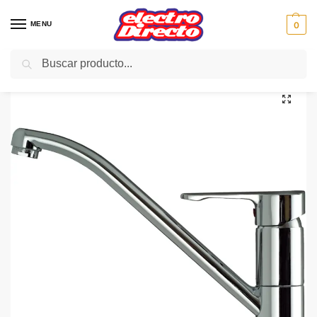
MENU
0
Buscar
Inicio
Gama blanca
Accesorios y repuestos
Griferia
TEKA GRIFO ML CAÑO BAJO CROMO
/
/
/
/