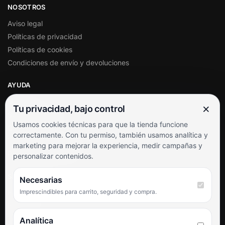
NOSOTROS
Aviso legal
Políticas de privacidad
Políticas de cookies
Condiciones de envío y devoluciones
AYUDA
Mi cuenta
×
Tu privacidad, bajo control
Soporte al cliente
Usamos cookies técnicas para que la tienda funcione
Contacto
correctamente. Con tu permiso, también usamos analítica y
Términos y condiciones
marketing para mejorar la experiencia, medir campañas y
Preguntas frecuentes
personalizar contenidos.
SÍGUENOS
Necesarias
Imprescindibles para carrito, seguridad y compra.
Facebook
Instagram
TikTok
Analítica