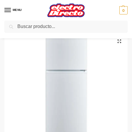
MENU
0
Buscar
Inicio
Gama blanca
Frigorificos
Frigorifico 2 Puertas
TEKA FRIGO RTF13610 2P 176X60 A+ Blanco
/
/
/
/