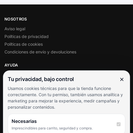
NOSOTROS
Aviso legal
Políticas de privacidad
Políticas de cookies
Condiciones de envío y devoluciones
AYUDA
Mi cuenta
×
Tu privacidad, bajo control
Soporte al cliente
Usamos cookies técnicas para que la tienda funcione
Contacto
correctamente. Con tu permiso, también usamos analítica y
Términos y condiciones
marketing para mejorar la experiencia, medir campañas y
Preguntas frecuentes
personalizar contenidos.
SÍGUENOS
Necesarias
Imprescindibles para carrito, seguridad y compra.
Facebook