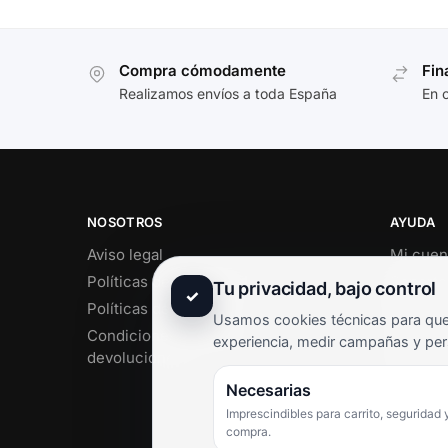
Compra cómodamente
Fin
Realizamos envíos a toda España
En 
NOSOTROS
AYUDA
Aviso legal
Mi cuen
Políticas de privacidad
Soporte 
Tu privacidad, bajo control
✓
Políticas de cookies
Contact
Usamos cookies técnicas para que 
Condiciones de envío y
Término
experiencia, medir campañas y per
devoluciones
Pregunt
Necesarias
Imprescindibles para carrito, seguridad 
compra.