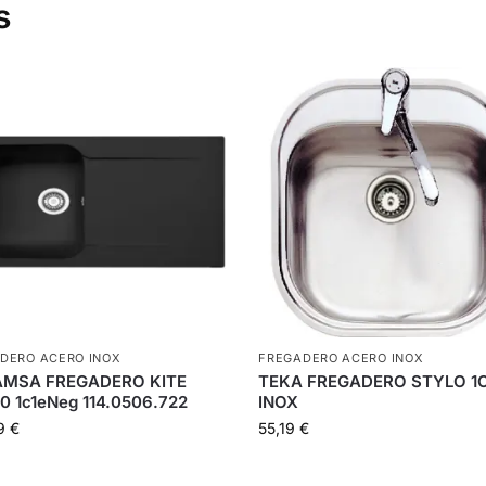
s
DERO ACERO INOX
FREGADERO ACERO INOX
MSA FREGADERO KITE
TEKA FREGADERO STYLO 1
0 1c1eNeg 114.0506.722
INOX
09
€
55,19
€