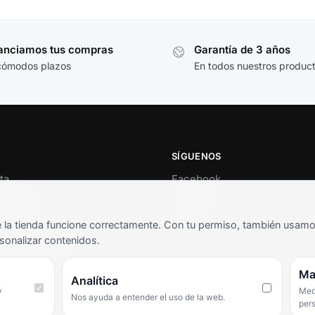
anciamos tus compras
Garantía de 3 años
cómodos plazos
En todos nuestros produc
SÍGUENOS
ta
Facebook
al cliente
Instagram
o
TikTok
la tienda funcione correctamente. Con tu permiso, también usamos 
s y condiciones
sonalizar contenidos.
as frecuentes
Ma
Analítica
y
Medi
Nos ayuda a entender el uso de la web.
per