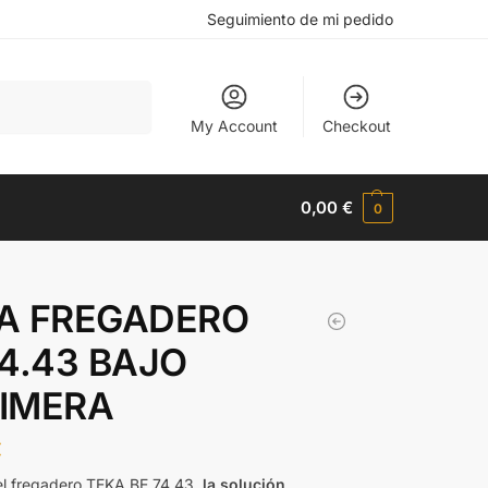
Seguimiento de mi pedido
Buscar
My Account
Checkout
0,00
€
0
A FREGADERO
74.43 BAJO
IMERA
€
l fregadero TEKA BE 74.43,
la solución