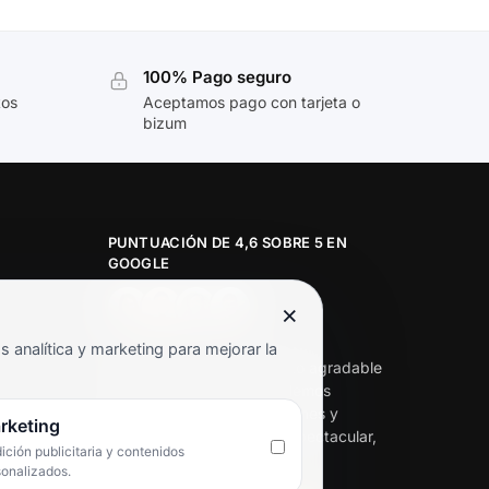
100% Pago seguro
tos
Aceptamos pago con tarjeta o
bizum
PUNTUACIÓN DE 4,6 SOBRE 5 EN
GOOGLE
×
★★★★★
analítica y marketing para mejorar la
«Servicio de calidad y trato agradable
con precios excelentes. Hemos
comprado en varias ocasiones y
rketing
siempre dan respuesta. Espectacular,
ción publicitaria y contenidos
servicio de 10.»
sonalizados.
Iván Rodríguez Ramos