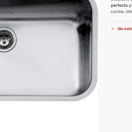
perfecta
pa
cocina. Id
Sin exi