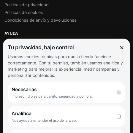
Políticas de privacidad
Políticas de cookies
Condiciones de envío y devoluciones
AYUDA
Mi cuenta
×
Tu privacidad, bajo control
Soporte al cliente
Usamos cookies técnicas para que la tienda funcione
Contacto
correctamente. Con tu permiso, también usamos analítica y
Términos y condiciones
marketing para mejorar la experiencia, medir campañas y
Preguntas frecuentes
personalizar contenidos.
SÍGUENOS
Necesarias
Imprescindibles para carrito, seguridad y compra.
Facebook
Instagram
TikTok
Analítica
Nos ayuda a entender el uso de la web.
PUNTUACIÓN DE 4,6 SOBRE 5 EN GOOGLE