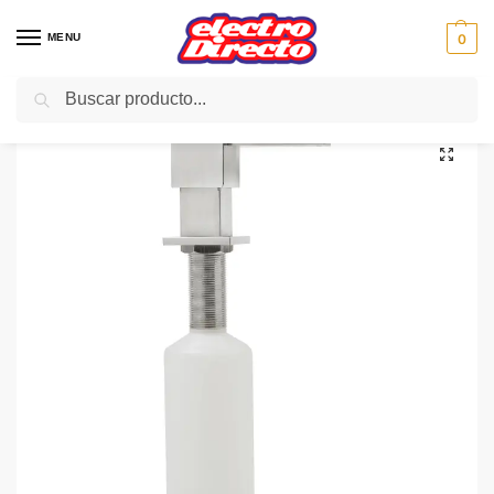
MENU
0
Buscar
Inicio
Gama blanca
Varios gama blanca
Varios G.Blanca
TEKA DISPENSADOR DE JABON CUADRADO INOX 40199321
/
/
/
/