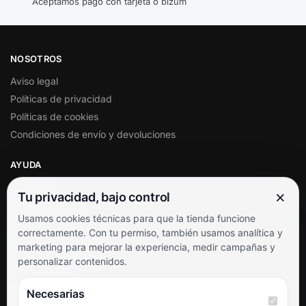
Aceptamos pago con tarjeta o bizum
NOSOTROS
Aviso legal
Políticas de privacidad
Políticas de cookies
Condiciones de envío y devoluciones
AYUDA
Mi cuenta
×
Tu privacidad, bajo control
Soporte al cliente
Usamos cookies técnicas para que la tienda funcione
Contacto
correctamente. Con tu permiso, también usamos analítica y
Términos y condiciones
marketing para mejorar la experiencia, medir campañas y
Preguntas frecuentes
personalizar contenidos.
SÍGUENOS
Necesarias