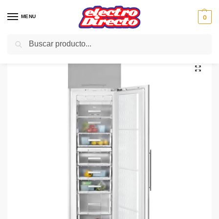
MENU
0
Buscar
Inicio
Gama blanca
Congeladores
Congelador Integrable
TEKA CONGELADOR TGI2 200NF INTR VER N/F 177X54 A+
/
/
/
/