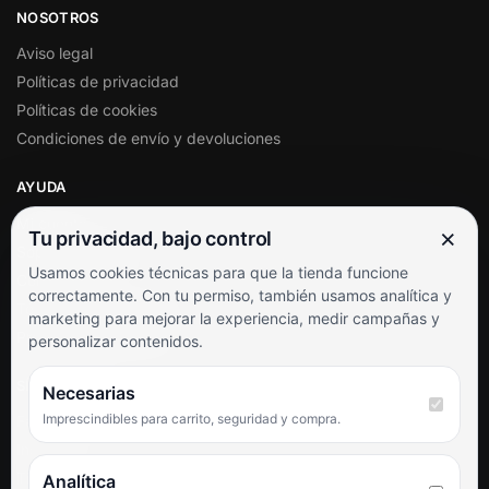
NOSOTROS
Aviso legal
Políticas de privacidad
Políticas de cookies
Condiciones de envío y devoluciones
AYUDA
Mi cuenta
×
Tu privacidad, bajo control
Soporte al cliente
Usamos cookies técnicas para que la tienda funcione
Contacto
correctamente. Con tu permiso, también usamos analítica y
Términos y condiciones
marketing para mejorar la experiencia, medir campañas y
Preguntas frecuentes
personalizar contenidos.
SÍGUENOS
Necesarias
Imprescindibles para carrito, seguridad y compra.
Facebook
Instagram
TikTok
Analítica