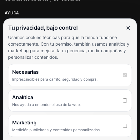
AYUDA
Mi cuenta
×
Tu privacidad, bajo control
Soporte al cliente
Usamos cookies técnicas para que la tienda funcione
Contacto
correctamente. Con tu permiso, también usamos analítica y
Términos y condiciones
marketing para mejorar la experiencia, medir campañas y
Preguntas frecuentes
personalizar contenidos.
SÍGUENOS
Necesarias
Imprescindibles para carrito, seguridad y compra.
Facebook
Instagram
TikTok
Analítica
Nos ayuda a entender el uso de la web.
PUNTUACIÓN DE 4,6 SOBRE 5 EN GOOGLE
Marketing
Medición publicitaria y contenidos personalizados.
★★★★★
«Servicio de calidad y trato agradable con precios excelentes.