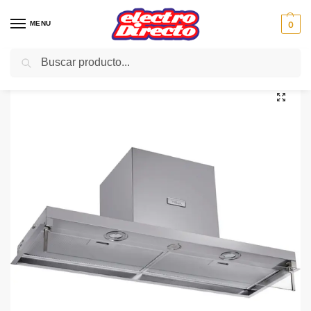
MENU
0
Buscar
Inicio
Gama blanca
Campanas
Campana Integrable
TEKA CAMPANA INTEGRA 96750 90CM 620m/3 113100001
/
/
/
/