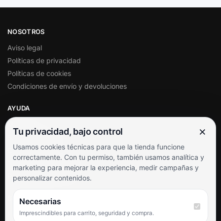
NOSOTROS
Aviso legal
Políticas de privacidad
Políticas de cookies
Condiciones de envío y devoluciones
AYUDA
Mi cuenta
×
Tu privacidad, bajo control
Soporte al cliente
Usamos cookies técnicas para que la tienda funcione
Contacto
correctamente. Con tu permiso, también usamos analítica y
Términos y condiciones
marketing para mejorar la experiencia, medir campañas y
Preguntas frecuentes
personalizar contenidos.
SÍGUENOS
Necesarias
Imprescindibles para carrito, seguridad y compra.
Facebook