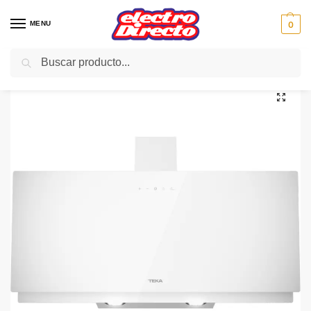
MENU
0
Buscar
Inicio
Gama blanca
Campanas
Campana Decorativa
TEKA CAMPANA DVN94030TTCWH INCLINADA BCA 112950009
/
/
/
/