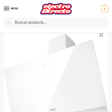
MENU
0
Buscar
Inicio
Gama blanca
Campanas
Campana Decorativa
TEKA CAMPANA DVN74030 TTC WH BLANCA 70CM INCLI
/
/
/
/