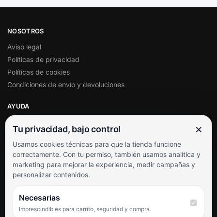
NOSOTROS
Aviso legal
Políticas de privacidad
Políticas de cookies
Condiciones de envío y devoluciones
AYUDA
Mi cuenta
×
Tu privacidad, bajo control
Soporte al cliente
Usamos cookies técnicas para que la tienda funcione
Contacto
correctamente. Con tu permiso, también usamos analítica y
Términos y condiciones
marketing para mejorar la experiencia, medir campañas y
Preguntas frecuentes
personalizar contenidos.
SÍGUENOS
Necesarias
Imprescindibles para carrito, seguridad y compra.
Facebook