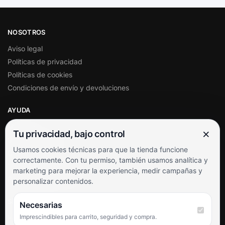
NOSOTROS
Aviso legal
Políticas de privacidad
Políticas de cookies
Condiciones de envío y devoluciones
AYUDA
Mi cuenta
×
Tu privacidad, bajo control
Soporte al cliente
Usamos cookies técnicas para que la tienda funcione
Contacto
correctamente. Con tu permiso, también usamos analítica y
Términos y condiciones
marketing para mejorar la experiencia, medir campañas y
Preguntas frecuentes
personalizar contenidos.
SÍGUENOS
Necesarias
Imprescindibles para carrito, seguridad y compra.
Facebook