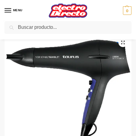
MENU
0
Buscar
Inicio
PAE
Hogar
PAE
TAURUS SECADOR FASHION ULTRAVIOLET 2200W
/
/
/
/