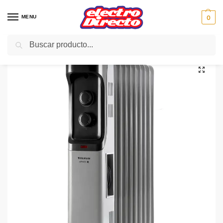
MENU
0
Buscar
Inicio
Climatización
Radiadores
Radiador de Aceite
TAURUS RADIADOR ACEITE NEW DAKAR 2500
/
/
/
/