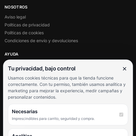
NOSOTROS
Aviso legal
Políticas de privacidad
Políticas de cookies
Condiciones de envío y devoluciones
AYUDA
Mi cuenta
×
Tu privacidad, bajo control
Soporte al cliente
Usamos cookies técnicas para que la tienda funcione
Contacto
correctamente. Con tu permiso, también usamos analítica y
Términos y condiciones
marketing para mejorar la experiencia, medir campañas y
Preguntas frecuentes
personalizar contenidos.
SÍGUENOS
Necesarias
Imprescindibles para carrito, seguridad y compra.
Facebook
Instagram
TikTok