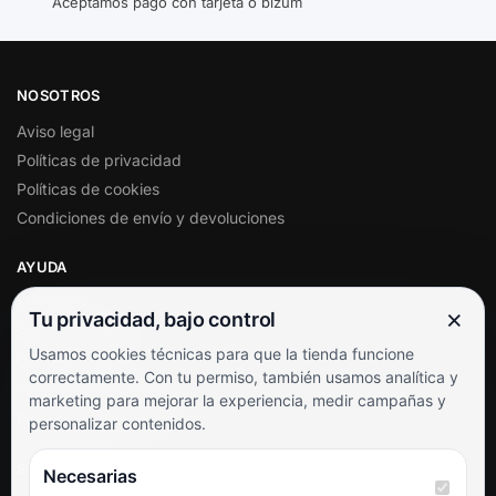
Aceptamos pago con tarjeta o bizum
NOSOTROS
Aviso legal
Políticas de privacidad
Políticas de cookies
Condiciones de envío y devoluciones
AYUDA
Mi cuenta
×
Tu privacidad, bajo control
Soporte al cliente
Usamos cookies técnicas para que la tienda funcione
Contacto
correctamente. Con tu permiso, también usamos analítica y
Términos y condiciones
marketing para mejorar la experiencia, medir campañas y
Preguntas frecuentes
personalizar contenidos.
SÍGUENOS
Necesarias