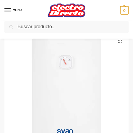
MENU
0
Buscar
Inicio
Climatización
Termos eléctricos
Termo Electrico
SVAN TERMO SVTE50A3 47L VERTICAL 1500W 55CMX45CM
/
/
/
/