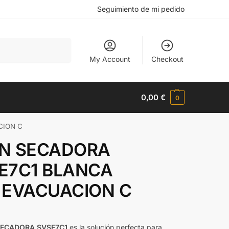
Seguimiento de mi pedido
Buscar
My Account
Checkout
0,00
€
0
CION C
N SECADORA
E7C1 BLANCA
 EVACUACION C
SECADORA SVSE7C1
es la solución perfecta para