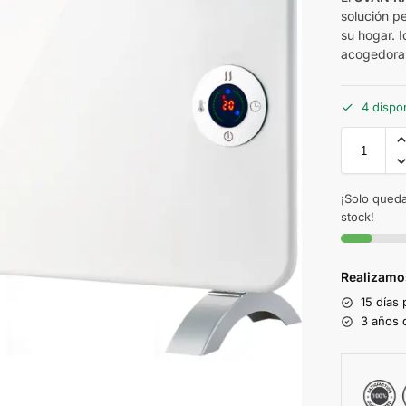
solución p
su hogar. 
acogedora d
4 dispo
¡Solo queda
stock!
Realizamo
15 días
3 años d