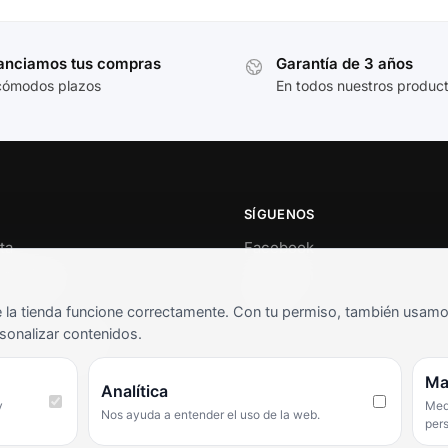
anciamos tus compras
Garantía de 3 años
cómodos plazos
En todos nuestros produc
SÍGUENOS
ta
Facebook
al cliente
Instagram
o
TikTok
la tienda funcione correctamente. Con tu permiso, también usamos 
s y condiciones
sonalizar contenidos.
as frecuentes
Ma
Analítica
y
Medi
Nos ayuda a entender el uso de la web.
per