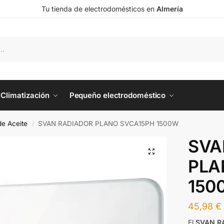
Tu tienda de electrodomésticos en
Almería
Climatización
Pequeño electrodoméstico
de Aceite
SVAN RADIADOR PLANO SVCA15PH 1500W
/
SVA
PLA
150
45,98
€
El
SVAN R