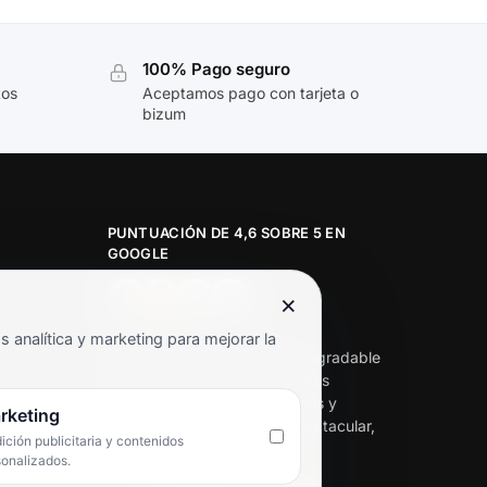
100% Pago seguro
tos
Aceptamos pago con tarjeta o
bizum
PUNTUACIÓN DE 4,6 SOBRE 5 EN
GOOGLE
×
★★★★★
analítica y marketing para mejorar la
«Servicio de calidad y trato agradable
con precios excelentes. Hemos
comprado en varias ocasiones y
rketing
siempre dan respuesta. Espectacular,
ción publicitaria y contenidos
servicio de 10.»
sonalizados.
Iván Rodríguez Ramos