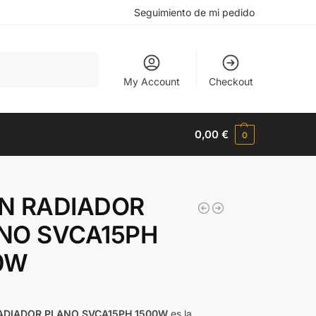
Seguimiento de mi pedido
Buscar
My Account
Checkout
0,00
€
0
N RADIADOR
NO SVCA15PH
0W
ADIADOR PLANO SVCA15PH 1500W
es la