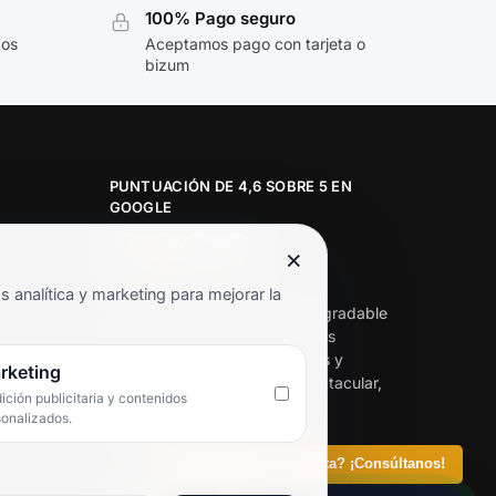
100% Pago seguro
tos
Aceptamos pago con tarjeta o
bizum
PUNTUACIÓN DE 4,6 SOBRE 5 EN
GOOGLE
×
★★★★★
analítica y marketing para mejorar la
«Servicio de calidad y trato agradable
con precios excelentes. Hemos
comprado en varias ocasiones y
rketing
siempre dan respuesta. Espectacular,
ción publicitaria y contenidos
servicio de 10.»
sonalizados.
Iván Rodríguez Ramos
¿Tienes alguna pregunta? ¡Consúltanos!