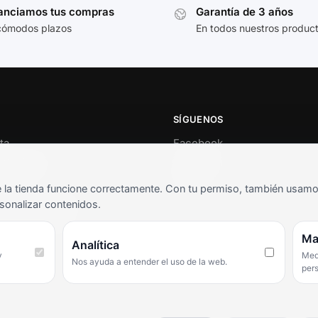
anciamos tus compras
Garantía de 3 años
cómodos plazos
En todos nuestros produc
SÍGUENOS
ta
Facebook
al cliente
Instagram
o
TikTok
la tienda funcione correctamente. Con tu permiso, también usamos 
s y condiciones
sonalizar contenidos.
as frecuentes
Ma
Analítica
y
Medi
Nos ayuda a entender el uso de la web.
per