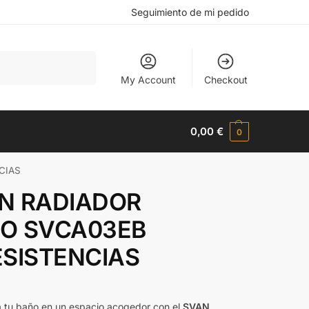
Seguimiento de mi pedido
Buscar
My Account
Checkout
0,00
€
0
CIAS
N RADIADOR
O SVCA03EB
ESISTENCIAS
 tu baño en un espacio acogedor con el
SVAN