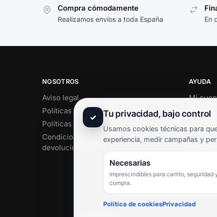
Compra cómodamente
Fin
Realizamos envíos a toda España
En 
NOSOTROS
AYUDA
Aviso legal
Mi cuen
Políticas de privacidad
Soporte 
Tu privacidad, bajo control
✓
Políticas de cookies
Contact
Usamos cookies técnicas para que 
Condiciones de envío y
Término
experiencia, medir campañas y per
devoluciones
Pregunt
Necesarias
Imprescindibles para carrito, seguridad 
compra.
Política de cookies
Privacidad