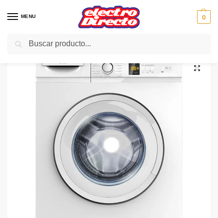
MENU
0
Buscar
Inicio
Gama blanca
Lavadoras
Lavadoras carga frontal
SVAN LAVADORA SVL741 C/F 7kg 1000rpm A+++ DISPLAY
/
/
/
/