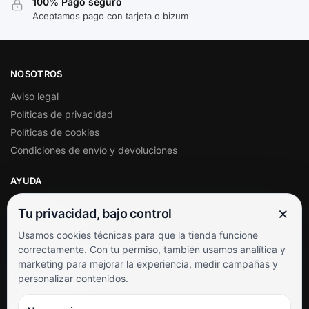
100% Pago seguro
Aceptamos pago con tarjeta o bizum
NOSOTROS
Aviso legal
Políticas de privacidad
Políticas de cookies
Condiciones de envío y devoluciones
AYUDA
Mi cuenta
×
Tu privacidad, bajo control
Soporte al cliente
Usamos cookies técnicas para que la tienda funcione
Contacto
correctamente. Con tu permiso, también usamos analítica y
Términos y condiciones
marketing para mejorar la experiencia, medir campañas y
Preguntas frecuentes
personalizar contenidos.
SÍGUENOS