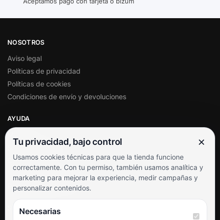
Aceptamos pago con tarjeta o bizum
NOSOTROS
Aviso legal
Políticas de privacidad
Políticas de cookies
Condiciones de envío y devoluciones
AYUDA
Mi cuenta
×
Tu privacidad, bajo control
Soporte al cliente
Usamos cookies técnicas para que la tienda funcione
Contacto
correctamente. Con tu permiso, también usamos analítica y
Términos y condiciones
marketing para mejorar la experiencia, medir campañas y
Preguntas frecuentes
personalizar contenidos.
SÍGUENOS
Necesarias