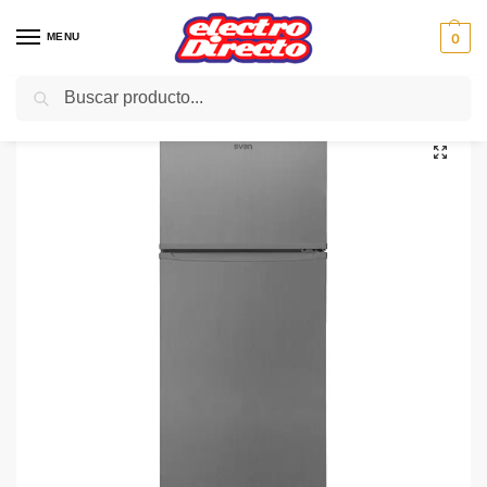
MENU
0
Buscar
Inicio
Gama blanca
Frigorificos
Frigorifico 2 Puertas
SVAN FRIGO SVF146X INOX 144X55 CICLICO F
/
/
/
/