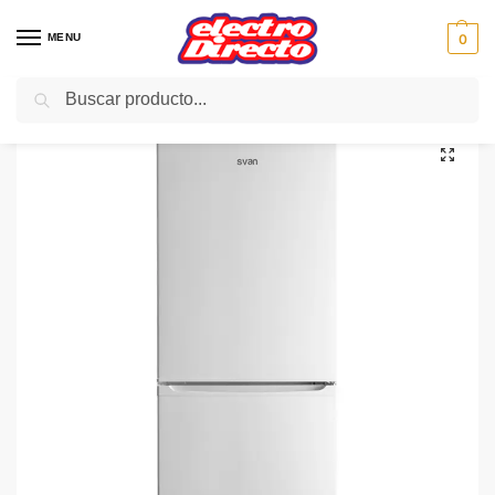
MENU
0
Buscar
Inicio
Gama blanca
Frigorificos
Frigorifico Combi Ciclico
SVAN FRIGO COMBI SVF137 BLANCO CICLICO 136X55 A+
/
/
/
/