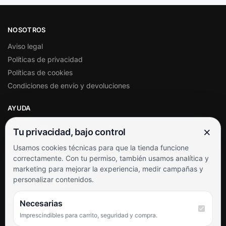
NOSOTROS
Aviso legal
Políticas de privacidad
Políticas de cookies
Condiciones de envío y devoluciones
AYUDA
Mi cuenta
×
Tu privacidad, bajo control
Soporte al cliente
Usamos cookies técnicas para que la tienda funcione
Contacto
correctamente. Con tu permiso, también usamos analítica y
Términos y condiciones
marketing para mejorar la experiencia, medir campañas y
Preguntas frecuentes
personalizar contenidos.
SÍGUENOS
Necesarias
Imprescindibles para carrito, seguridad y compra.
Facebook