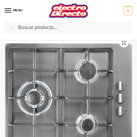
MENU
0
Buscar
Inicio
Gama blanca
Encimeras
Encimera Gas
SVAN ENCIMERA SVE3BF 3FUEGOS GAS INOX 1WOK
/
/
/
/