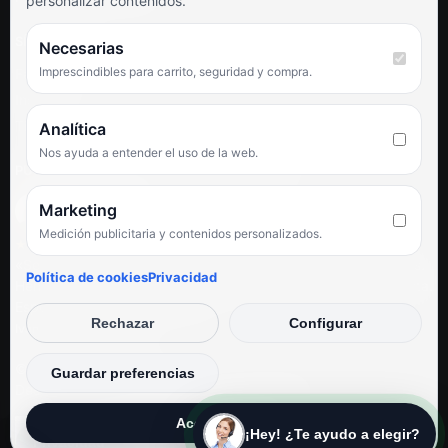
personalizar contenidos.
SÍGUENOS
Necesarias
Imprescindibles para carrito, seguridad y compra.
Facebook
Instagram
TikTok
Analítica
Nos ayuda a entender el uso de la web.
PUNTUACIÓN DE 4,6 SOBRE 5 EN GOOGLE
Marketing
Medición publicitaria y contenidos personalizados.
★★★★★
«Servicio de calidad y trato agradable con precios excelentes.
Política de cookies
Privacidad
Hemos comprado en varias ocasiones y siempre dan respuesta.
Espectacular, servicio de 10.»
Rechazar
Configurar
Iván Rodríguez Ramos
© Electrodirecto 2026
Guardar preferencias
Desarrollo y mantenimiento por SitiosWebPRO
Aceptar todas
¡Hey! ¿Te ayudo a elegir?
Privacidad