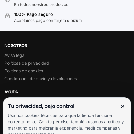
En todos nuestros productos
100% Pago seguro
Aceptamos pago con tarjeta o bizum
NOSOTROS
Aviso legal
Políticas de privacidad
Políticas de cookies
Condiciones de envío y devoluciones
AYUDA
Mi cuenta
×
Tu privacidad, bajo control
Soporte al cliente
Usamos cookies técnicas para que la tienda funcione
Contacto
correctamente. Con tu permiso, también usamos analítica y
Términos y condiciones
marketing para mejorar la experiencia, medir campañas y
Preguntas frecuentes