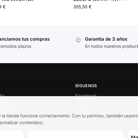
19
€
355,50
€
anciamos tus compras
Garantía de 3 años
cómodos plazos
En todos nuestros produc
SÍGUENOS
ta
Facebook
al cliente
Instagram
o
TikTok
la tienda funcione correctamente. Con tu permiso, también usamos 
s y condiciones
sonalizar contenidos.
as frecuentes
Ma