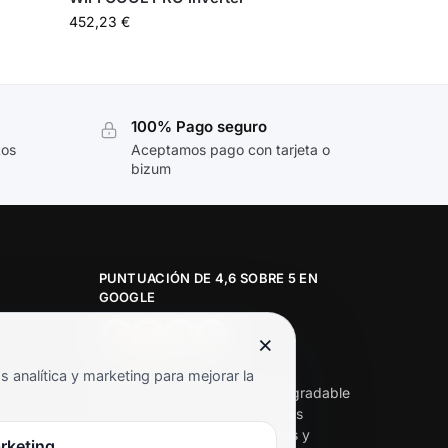
452,23
€
100% Pago seguro
tos
Aceptamos pago con tarjeta o
bizum
PUNTUACIÓN DE 4,6 SOBRE 5 EN
GOOGLE
×
★★★★★
analítica y marketing para mejorar la
«Servicio de calidad y trato agradable
con precios excelentes. Hemos
comprado en varias ocasiones y
rketing