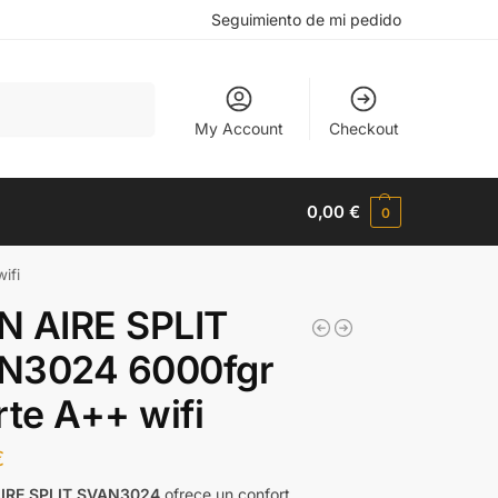
Seguimiento de mi pedido
Buscar
My Account
Checkout
0,00
€
0
ifi
N AIRE SPLIT
N3024 6000fgr
rte A++ wifi
€
IRE SPLIT SVAN3024
ofrece un confort