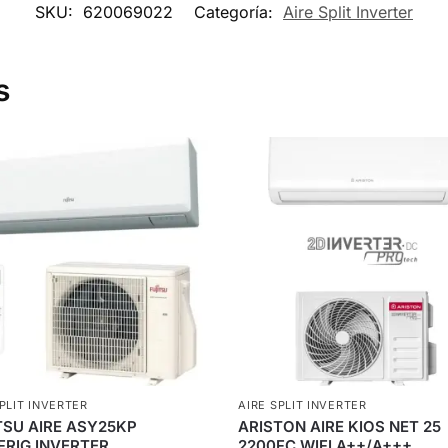
SKU:
620069022
Categoría:
Aire Split Inverter
s
SPLIT INVERTER
AIRE SPLIT INVERTER
TSU AIRE ASY25KP
ARISTON AIRE KIOS NET 25
FRIG INVERTER
2200FC WIFI A++/A+++