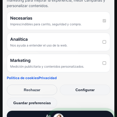
marketing para mejorar la experiencia, medir campañas y
Preguntas frecuentes
personalizar contenidos.
SÍGUENOS
Necesarias
Imprescindibles para carrito, seguridad y compra.
Facebook
Instagram
TikTok
Analítica
Nos ayuda a entender el uso de la web.
PUNTUACIÓN DE 4,6 SOBRE 5 EN GOOGLE
Marketing
Medición publicitaria y contenidos personalizados.
★★★★★
«Servicio de calidad y trato agradable con precios excelentes.
Política de cookies
Privacidad
Hemos comprado en varias ocasiones y siempre dan respuesta.
Espectacular, servicio de 10.»
Rechazar
Configurar
Iván Rodríguez Ramos
© Electrodirecto 2026
Guardar preferencias
Desarrollo y mantenimiento por SitiosWebPRO
Aceptar todas