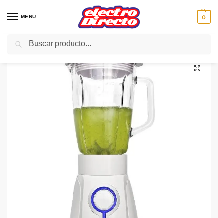
MENU
0
Buscar
Inicio
PAE
Cocina
Batidoras
Batidora Vaso
SOLAC BATIDORA DE VASO BV5712 600W 1.5L CRISTAL
/
/
/
/
/