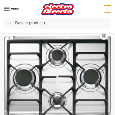
MENU
0
Buscar
Inicio
Gama blanca
Encimeras
Encimera Gas
SMEG ENCIMERA SER60SGH3 gas 4f inox c/natural
/
/
/
/