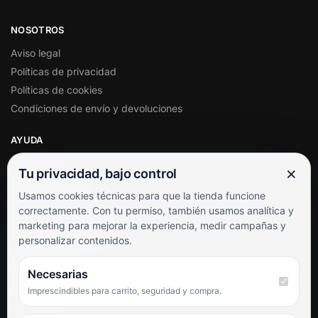
NOSOTROS
Aviso legal
Políticas de privacidad
Políticas de cookies
Condiciones de envío y devoluciones
AYUDA
Mi cuenta
×
Tu privacidad, bajo control
Soporte al cliente
Usamos cookies técnicas para que la tienda funcione
Contacto
correctamente. Con tu permiso, también usamos analítica y
Términos y condiciones
marketing para mejorar la experiencia, medir campañas y
Preguntas frecuentes
personalizar contenidos.
SÍGUENOS
Necesarias
Imprescindibles para carrito, seguridad y compra.
Facebook
Instagram