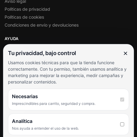
Aviso legal
Políticas de privacidad
Políticas de cookies
Condiciones de envío y devoluciones
AYUDA
Mi cuenta
×
Tu privacidad, bajo control
Soporte al cliente
Usamos cookies técnicas para que la tienda funcione
Contacto
correctamente. Con tu permiso, también usamos analítica y
Términos y condiciones
marketing para mejorar la experiencia, medir campañas y
Preguntas frecuentes
personalizar contenidos.
SÍGUENOS
Necesarias
Imprescindibles para carrito, seguridad y compra.
Facebook
Instagram
TikTok
Analítica
Nos ayuda a entender el uso de la web.
PUNTUACIÓN DE 4,6 SOBRE 5 EN GOOGLE