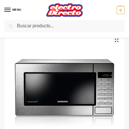
MENU
0
Buscar
Inicio
PAE
Cocina
Microondas
Microondas Con Grill
SAMSUNG MICROONDAS GE87MX INOX C/GRILL 23L
/
/
/
/
/