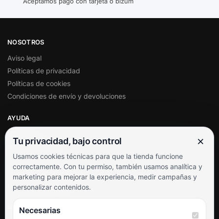
Aceptamos pago con tarjeta o bizum
NOSOTROS
Aviso legal
Políticas de privacidad
Políticas de cookies
Condiciones de envío y devoluciones
AYUDA
Mi cuenta
×
Tu privacidad, bajo control
Soporte al cliente
Usamos cookies técnicas para que la tienda funcione
Contacto
correctamente. Con tu permiso, también usamos analítica y
Términos y condiciones
marketing para mejorar la experiencia, medir campañas y
Preguntas frecuentes
personalizar contenidos.
SÍGUENOS
Necesarias