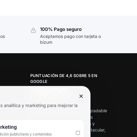
100% Pago seguro
tos
Aceptamos pago con tarjeta o
bizum
PUNTUACIÓN DE 4,6 SOBRE 5 EN
GOOGLE
×
★★★★★
analítica y marketing para mejorar la
«Servicio de calidad y trato agradable
con precios excelentes. Hemos
comprado en varias ocasiones y
rketing
siempre dan respuesta. Espectacular,
ción publicitaria y contenidos
servicio de 10.»