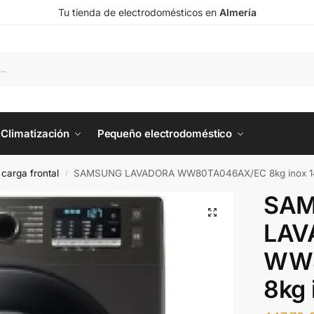
Tu tienda de electrodomésticos en
Almería
Climatización
Pequeño electrodoméstico
carga frontal
SAMSUNG LAVADORA WW80TA046AX/EC 8kg inox 1
/
SA
LAV
WW8
8kg 