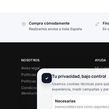
Compra cómodamente
Fin
Realizamos envíos a toda España
En 
NOSOTROS
AYUDA
Aviso legal
Mi cuen
Políticas de privacidad
Soporte 
Tu privacidad, bajo control
✓
Políticas de cookies
Contact
Usamos cookies técnicas para que 
Condiciones de envío y
Término
experiencia, medir campañas y per
devoluciones
Pregunt
Necesarias
Imprescindibles para carrito, seguridad 