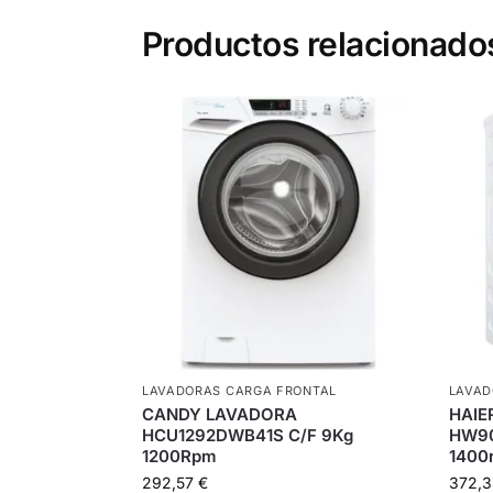
Productos relacionado
LAVADORAS CARGA FRONTAL
LAVAD
CANDY LAVADORA
HAIE
HCU1292DWB41S C/F 9Kg
HW90
1200Rpm
1400
292,57
€
372,