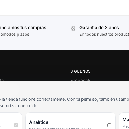
anciamos tus compras
Garantía de 3 años
cómodos plazos
En todos nuestros produc
SÍGUENOS
ta
Facebook
al cliente
Instagram
o
TikTok
la tienda funcione correctamente. Con tu permiso, también usamos 
s y condiciones
sonalizar contenidos.
as frecuentes
Ma
Analítica
y
Medi
Nos ayuda a entender el uso de la web.