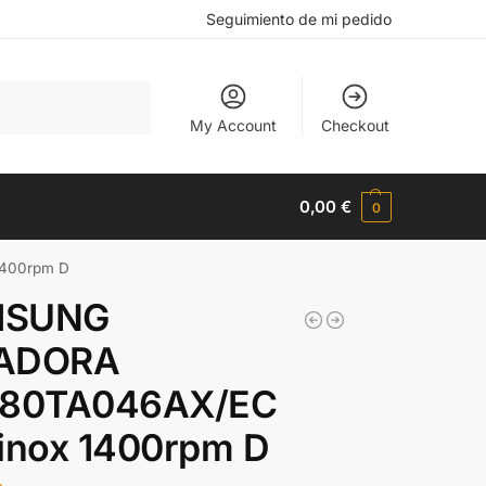
Seguimiento de mi pedido
Buscar
My Account
Checkout
0,00
€
0
400rpm D
MSUNG
ADORA
0TA046AX/EC
inox 1400rpm D