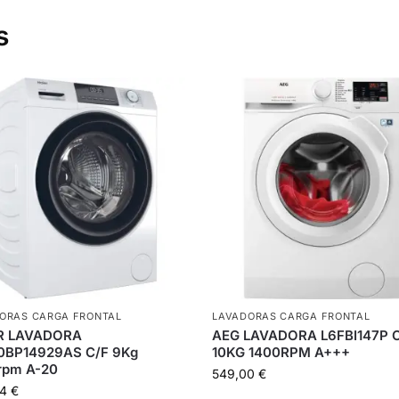
s
ORAS CARGA FRONTAL
LAVADORAS CARGA FRONTAL
R LAVADORA
AEG LAVADORA L6FBI147P 
BP14929AS C/F 9Kg
10KG 1400RPM A+++
rpm A-20
549,00
€
34
€