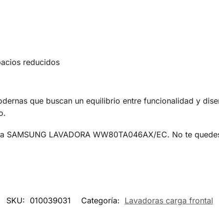
pacios reducidos
odernas que buscan un equilibrio entre funcionalidad y dise
o.
n la SAMSUNG LAVADORA WW80TA046AX/EC. No te quedes atr
SKU:
010039031
Categoría:
Lavadoras carga frontal