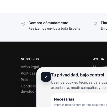
Compra cómodamente
Fin
Realizamos envíos a toda España
En 
NOSOTROS
AYUDA
Aviso legal
Mi cuen
Políticas de privacidad
Soporte 
Tu privacidad, bajo control
✓
Políticas de cookies
Contact
Usamos cookies técnicas para que 
Condiciones de envío y
Término
experiencia, medir campañas y per
devoluciones
Pregunt
Necesarias
Imprescindibles para carrito, seguridad 