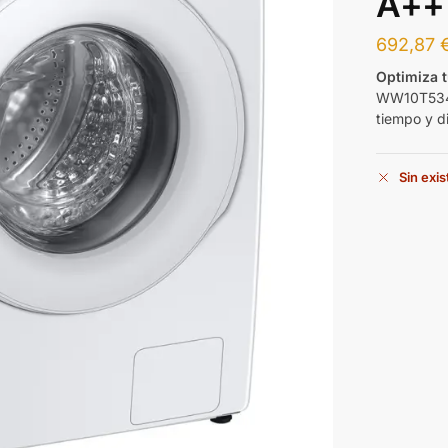
A++
692,87
Optimiza 
WW10T534DT
tiempo y d
Sin exi