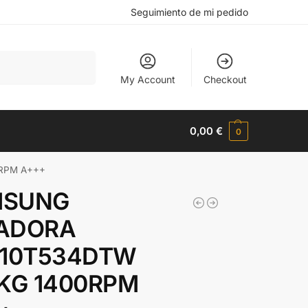
Seguimiento de mi pedido
Buscar
My Account
Checkout
0,00
€
0
RPM A+++
MSUNG
ADORA
10T534DTW
5KG 1400RPM