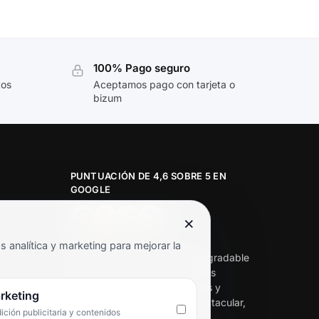
100% Pago seguro
tos
Aceptamos pago con tarjeta o
bizum
PUNTUACIÓN DE 4,6 SOBRE 5 EN
GOOGLE
×
★★★★★
analítica y marketing para mejorar la
«Servicio de calidad y trato agradable
con precios excelentes. Hemos
comprado en varias ocasiones y
rketing
siempre dan respuesta. Espectacular,
ción publicitaria y contenidos
servicio de 10.»