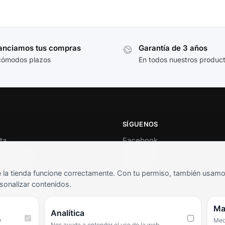
anciamos tus compras
Garantía de 3 años
cómodos plazos
En todos nuestros produc
SÍGUENOS
ta
Facebook
al cliente
Instagram
o
TikTok
la tienda funcione correctamente. Con tu permiso, también usamos 
s y condiciones
sonalizar contenidos.
as frecuentes
Ma
Analítica
y
Medi
Nos ayuda a entender el uso de la web.