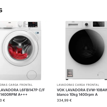
s
ORAS CARGA FRONTAL
LAVADORAS CARGA FRONTAL
LAVADORA L6FBI147P C/F
VOK LAVADORA EVW-10BA
 1400RPM A+++
blanco 10kg 1400rpm A
00
€
334,99
€