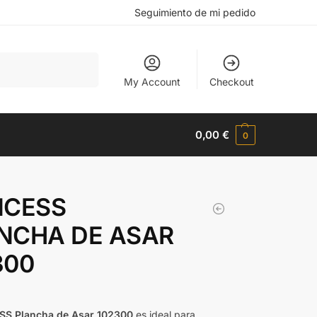
Seguimiento de mi pedido
Buscar
My Account
Checkout
0,00
€
0
NCESS
NCHA DE ASAR
300
SS Plancha de Asar 102300
es ideal para