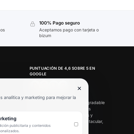
100% Pago seguro
tos
Aceptamos pago con tarjeta o
bizum
PUNTUACIÓN DE 4,6 SOBRE 5 EN
GOOGLE
×
★★★★★
analítica y marketing para mejorar la
«Servicio de calidad y trato agradable
con precios excelentes. Hemos
comprado en varias ocasiones y
rketing
siempre dan respuesta. Espectacular,
ción publicitaria y contenidos
servicio de 10.»
sonalizados.