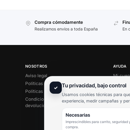
Compra cómodamente
Fin
Realizamos envíos a toda España
En 
NOSOTROS
AYUDA
Aviso legal
Mi cuen
Políticas de privacidad
Soporte 
Tu privacidad, bajo control
✓
Políticas de cookies
Contact
Usamos cookies técnicas para que 
Condiciones de envío y
Término
experiencia, medir campañas y per
devoluciones
Pregunt
Necesarias
Imprescindibles para carrito, seguridad 
compra.