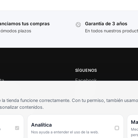
anciamos tus compras
Garantía de 3 años
cómodos plazos
En todos nuestros produc
SÍGUENOS
ta
Facebook
al cliente
Instagram
o
TikTok
la tienda funcione correctamente. Con tu permiso, también usamos 
s y condiciones
sonalizar contenidos.
as frecuentes
Ma
Analítica
y
Medi
Nos ayuda a entender el uso de la web.
per