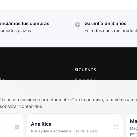
anciamos tus compras
Garantía de 3 años
cómodos plazos
En todos nuestros produc
SÍGUENOS
ta
Facebook
al cliente
Instagram
o
TikTok
la tienda funcione correctamente. Con tu permiso, también usamos 
s y condiciones
sonalizar contenidos.
as frecuentes
Ma
Analítica
y
Medi
Nos ayuda a entender el uso de la web.
per