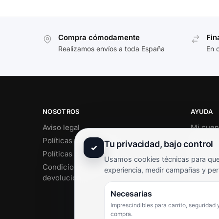
Compra cómodamente
Fin
Realizamos envíos a toda España
En 
NOSOTROS
AYUDA
Aviso legal
Mi cuen
Políticas de privacidad
Soporte 
Tu privacidad, bajo control
✓
Políticas de cookies
Contact
Usamos cookies técnicas para que 
Condiciones de envío y
Término
experiencia, medir campañas y per
devoluciones
Pregunt
Necesarias
Imprescindibles para carrito, seguridad 
compra.