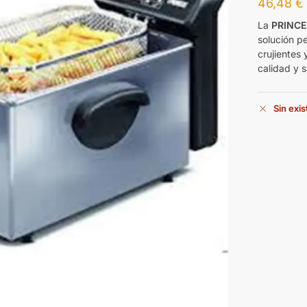
46,48
€
La
PRINCE
solución pe
crujientes 
calidad y 
Sin exi