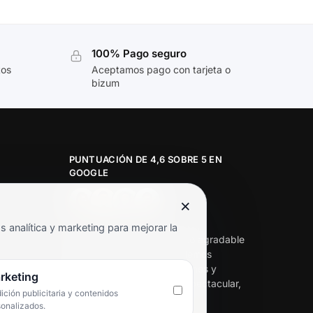
100% Pago seguro
tos
Aceptamos pago con tarjeta o
bizum
PUNTUACIÓN DE 4,6 SOBRE 5 EN
GOOGLE
×
★★★★★
analítica y marketing para mejorar la
«Servicio de calidad y trato agradable
con precios excelentes. Hemos
comprado en varias ocasiones y
rketing
siempre dan respuesta. Espectacular,
ción publicitaria y contenidos
servicio de 10.»
sonalizados.