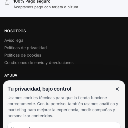
100% Pago seguro
Aceptamos pago con tarjeta o bizum
NOSOTROS
Aviso legal
Políticas de privacidad
Políticas de cookies
Condiciones de envío y devoluciones
AYUDA
Mi cuenta
×
Tu privacidad, bajo control
Soporte al cliente
Usamos cookies técnicas para que la tienda funcione
Contacto
correctamente. Con tu permiso, también usamos analítica y
Términos y condiciones
marketing para mejorar la experiencia, medir campañas y
Preguntas frecuentes
personalizar contenidos.
SÍGUENOS