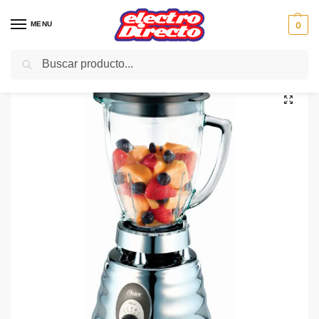
MENU
0
Buscar
Inicio
PAE
Cocina
Batidoras
Batidora Vaso
OSTER BATIDORA 4655ESP VASO CLASICA 600W
/
/
/
/
/