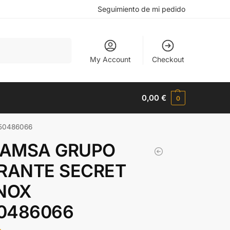
Seguimiento de mi pedido
Buscar
My Account
Checkout
0,00
€
0
50486066
AMSA GRUPO
TRANTE SECRET
INOX
0486066