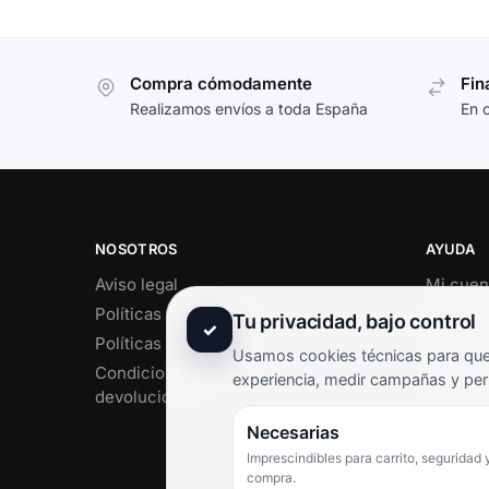
Compra cómodamente
Fin
Realizamos envíos a toda España
En 
NOSOTROS
AYUDA
Aviso legal
Mi cuen
Políticas de privacidad
Soporte 
Tu privacidad, bajo control
✓
Políticas de cookies
Contact
Usamos cookies técnicas para que 
Condiciones de envío y
Término
experiencia, medir campañas y per
devoluciones
Pregunt
Necesarias
Imprescindibles para carrito, seguridad 
compra.