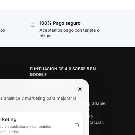
100% Pago seguro
tos
Aceptamos pago con tarjeta o
bizum
PUNTUACIÓN DE 4,6 SOBRE 5 EN
GOOGLE
×
★★★★★
analítica y marketing para mejorar la
«Servicio de calidad y trato agradable
con precios excelentes. Hemos
comprado en varias ocasiones y
rketing
siempre dan respuesta. Espectacular,
ción publicitaria y contenidos
servicio de 10.»
sonalizados.