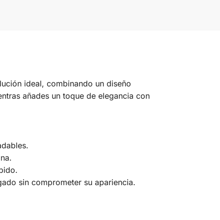
lución ideal, combinando un diseño
ientras añades un toque de elegancia con
adables.
ina.
pido.
ngado sin comprometer su apariencia.