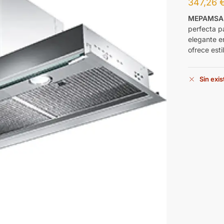
347,26
MEPAMSA G
perfecta p
elegante e
ofrece esti
Sin exi