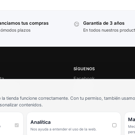
anciamos tus compras
Garantía de 3 años
cómodos plazos
En todos nuestros produc
SÍGUENOS
ta
Facebook
al cliente
Instagram
o
TikTok
la tienda funcione correctamente. Con tu permiso, también usamos 
s y condiciones
sonalizar contenidos.
as frecuentes
Ma
Analítica
y
Medi
Nos ayuda a entender el uso de la web.
per